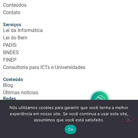
Conteúdos
Contato
Serviços
Lei da Informática
Lei do Bem
PADIS
BNDES
FINEP
Consultoria para ICTs e Universidades
Conteúdo
Blog
Últimas notícias
Redes
Nós utilizamos cookies para garantir que você tenha a melhor
experiência em nosso site. Se você continua a usar este site,
assumimos que você está satisfeito.
Rocha Marques - Incentivos à Inovação © 2025 Todos os direitos
Ok
reservados.
Desenvolvido por NEXHOR