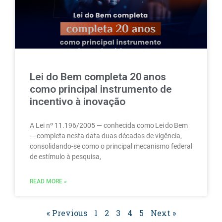
Lei do Bem completa 20 anos
como principal instrumento de
incentivo à inovação
A Lei nº 11.196/2005 — conhecida como Lei do Bem
— completa nesta data duas décadas de vigência,
consolidando‑se como o principal mecanismo federal
de estímulo à pesquisa,
READ MORE »
« Previous
1
2
3
4
5
Next »